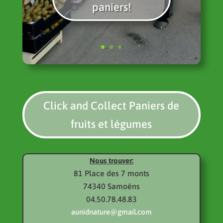
paniers!
Click and Collect Paniers de
fruits et légumes
Nous trouver:
81 Place des 7 monts
74340 Samoëns
04.50.78.48.83
aunidnature@gmail.com