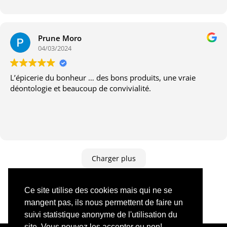
Prune Moro
04/03/2024
L’épicerie du bonheur … des bons produits, une vraie
déontologie et beaucoup de convivialité.
Charger plus
Évaluation
Google
:
4.8
sur 5,
Basée sur
80 avis
Ce site utilise des cookies mais qui ne se
mangent pas, ils nous permettent de faire un
suivi statistique anonyme de l'utilisation du
site. Vous pouvez les accepter ou non!