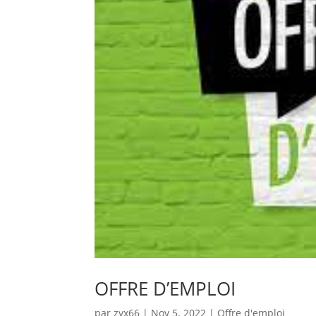
OFFRE D’EMPLOI
par
zyx66
|
Nov 5, 2022
|
Offre d'emploi