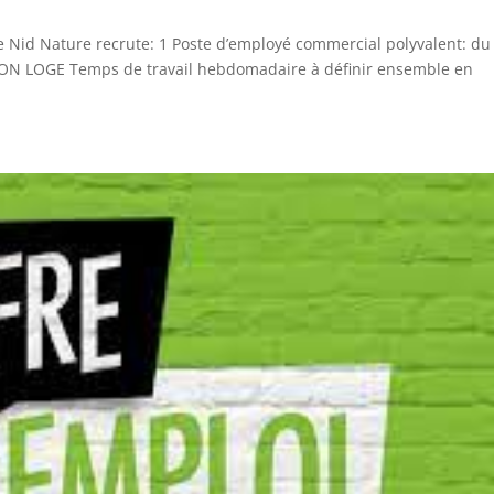
le Nid Nature recrute: 1 Poste d’employé commercial polyvalent: du
 NON LOGE Temps de travail hebdomadaire à définir ensemble en