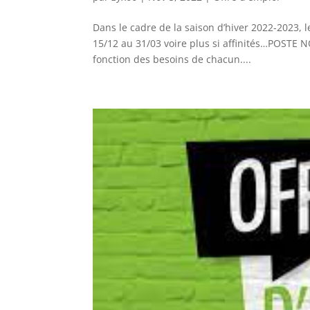
Dans le cadre de la saison d’hiver 2022-2023, 
15/12 au 31/03 voire plus si affinités…POSTE
fonction des besoins de chacun....