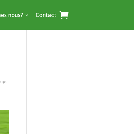
es nous?
Contact
emps