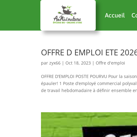
Accueil
C
OFFRE D EMPLOI ETE 202
par
zyx66
|
Oct 18, 2023
|
Offre d'emploi
OFFRE D’EMPLOI POSTE POURVU Pour la saison 
épauler! 1 Poste d’employé commercial polyva
de travail hebdomadaire à définir ensemble en