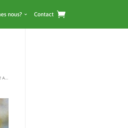
es nous?
Contact
 A...